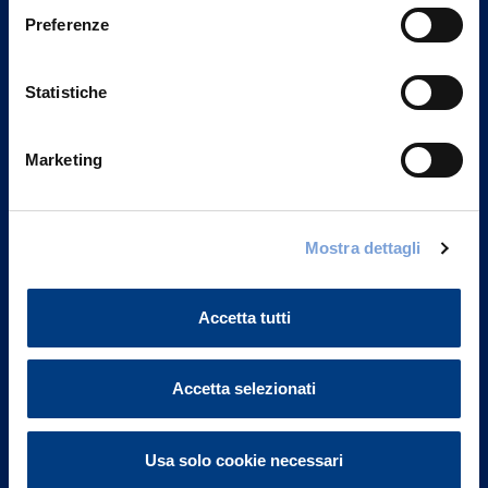
Preferenze
Statistiche
Marketing
Mostra dettagli
Vittoria Assicurazioni S.p.A.
Via Ignazio Gardella, 2
20149 Milano
Accetta tutti
Part. IVA 01329510158
FAQ
Accetta selezionati
Governance
Usa solo cookie necessari