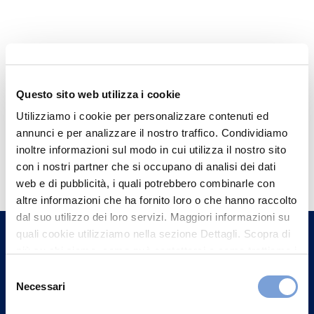
Questo sito web utilizza i cookie
Utilizziamo i cookie per personalizzare contenuti ed
annunci e per analizzare il nostro traffico. Condividiamo
inoltre informazioni sul modo in cui utilizza il nostro sito
Hai bisogno di
con i nostri partner che si occupano di analisi dei dati
informazioni?
web e di pubblicità, i quali potrebbero combinarle con
Trova l'Agenzia più vicina a te e parla con
altre informazioni che ha fornito loro o che hanno raccolto
dal suo utilizzo dei loro servizi. Maggiori informazioni su
un nostro Agente.
quali cookie utilizziamo nella sezione Dettagli. Scopra di
più su chi siamo, come può contattarci e come trattiamo i
Contattaci
dati personali nella nostra Informativa sulla privacy che
Selezione
può trovare nel footer del sito nella sezione "Informativa
Necessari
del
Privacy del sito".
consenso