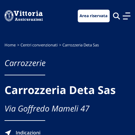
Vai
Vai
Vai
al
al
al
Area riservata
menu
contenuto
footer
di
principale
navigazione
Home
Centri convenzionati
Carrozzeria Deta Sas
Carrozzerie
Carrozzeria Deta Sas
Via Goffredo Mameli 47
Indicazioni