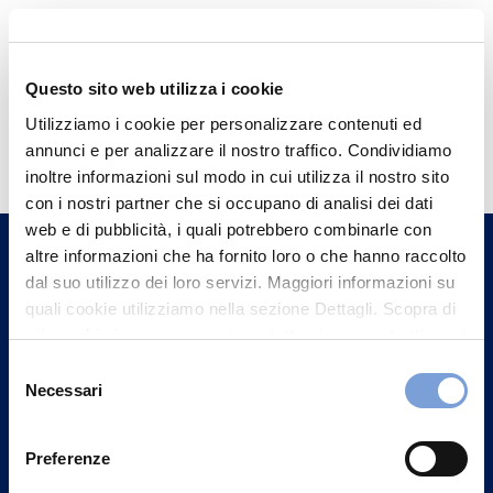
Questo sito web utilizza i cookie
Hai bisogno di
Utilizziamo i cookie per personalizzare contenuti ed
annunci e per analizzare il nostro traffico. Condividiamo
informazioni?
inoltre informazioni sul modo in cui utilizza il nostro sito
Trova l'Agenzia più vicina a te e parla con
con i nostri partner che si occupano di analisi dei dati
un nostro Agente.
web e di pubblicità, i quali potrebbero combinarle con
altre informazioni che ha fornito loro o che hanno raccolto
dal suo utilizzo dei loro servizi. Maggiori informazioni su
Contattaci
quali cookie utilizziamo nella sezione Dettagli. Scopra di
più su chi siamo, come può contattarci e come trattiamo i
dati personali nella nostra Informativa sulla privacy che
Selezione
può trovare nel footer del sito nella sezione "Informativa
Necessari
del
Privacy del sito".
consenso
Preferenze