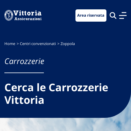
Vai
Vai
Vai
al
al
al
Area riservata
menu
contenuto
footer
di
principale
navigazione
Home
Centri convenzionati
Zoppola
Carrozzerie
Cerca le Carrozzerie
Vittoria