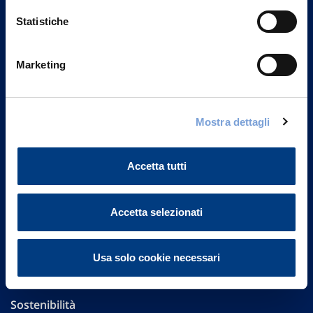
Statistiche
Marketing
Vittoria Assicurazioni S.p.A.
Via Ignazio Gardella, 2
20149 Milano
Mostra dettagli
Part. IVA 01329510158
Accetta tutti
FAQ
Governance
Accetta selezionati
Investor Relations
Usa solo cookie necessari
Altre informazioni
Sostenibilità