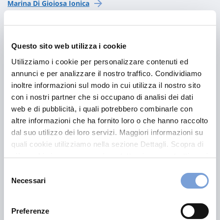
Marina Di Gioiosa Ionica
Palmi
Questo sito web utilizza i cookie
Reggio Calabria
Utilizziamo i cookie per personalizzare contenuti ed
annunci e per analizzare il nostro traffico. Condividiamo
Rosarno
inoltre informazioni sul modo in cui utilizza il nostro sito
con i nostri partner che si occupano di analisi dei dati
San Giorgio Morgeto
web e di pubblicità, i quali potrebbero combinarle con
altre informazioni che ha fornito loro o che hanno raccolto
Taurianova
dal suo utilizzo dei loro servizi. Maggiori informazioni su
quali cookie utilizziamo nella sezione Dettagli. Scopra di
più su chi siamo, come può contattarci e come trattiamo i
dati personali nella nostra Informativa sulla privacy che
Vibo Valentia
Selezione
può trovare nel footer del sito nella sezione "Informativa
Necessari
del
Privacy del sito".
consenso
Soriano Calabro
Preferenze