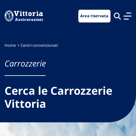
Vai
Vai
Vai
al
al
al
Area riservata
menu
contenuto
footer
di
principale
navigazione
Home
Centri convenzionati
Carrozzerie
Cerca le Carrozzerie
Vittoria