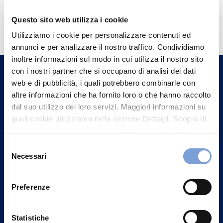
Hai bisogno di
Questo sito web utilizza i cookie
informazioni?
Utilizziamo i cookie per personalizzare contenuti ed
annunci e per analizzare il nostro traffico. Condividiamo
Trova l'Agenzia più vicina a te e parla con
inoltre informazioni sul modo in cui utilizza il nostro sito
un nostro Agente.
con i nostri partner che si occupano di analisi dei dati
web e di pubblicità, i quali potrebbero combinarle con
Contattaci
altre informazioni che ha fornito loro o che hanno raccolto
dal suo utilizzo dei loro servizi. Maggiori informazioni su
quali cookie utilizziamo nella sezione Dettagli. Scopra di
più su chi siamo, come può contattarci e come trattiamo i
dati personali nella nostra Informativa sulla privacy che
Selezione
può trovare nel footer del sito nella sezione "Informativa
Necessari
del
Privacy del sito".
consenso
Preferenze
Statistiche