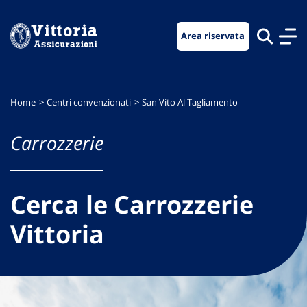
Vai
Vai
Vai
al
al
al
Area riservata
menu
contenuto
footer
di
principale
navigazione
Home
Centri convenzionati
San Vito Al Tagliamento
Carrozzerie
Cerca le Carrozzerie
Vittoria