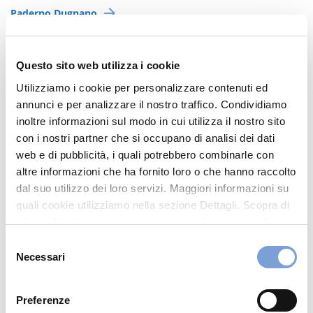
Paderno Dugnano
Pioltello
Questo sito web utilizza i cookie
Rho
Utilizziamo i cookie per personalizzare contenuti ed
annunci e per analizzare il nostro traffico. Condividiamo
inoltre informazioni sul modo in cui utilizza il nostro sito
San Donato Milanese
con i nostri partner che si occupano di analisi dei dati
web e di pubblicità, i quali potrebbero combinarle con
San Giuliano Milanese
altre informazioni che ha fornito loro o che hanno raccolto
dal suo utilizzo dei loro servizi. Maggiori informazioni su
Sesto San Giovanni
quali cookie utilizziamo nella sezione Dettagli. Scopra di
più su chi siamo, come può contattarci e come trattiamo i
Settimo Milanese
dati personali nella nostra Informativa sulla privacy che
Selezione
può trovare nel footer del sito nella sezione "Informativa
Necessari
del
Privacy del sito".
consenso
Monza Brianza
Preferenze