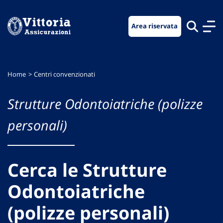
Vai
Vai
Vai
al
al
al
Area riservata
menu
contenuto
footer
di
principale
navigazione
Home
Centri convenzionati
Strutture Odontoiatriche (polizze
personali)
Cerca le Strutture
Odontoiatriche
(polizze personali)