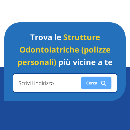
Trova le
Strutture
Odontoiatriche (polizze
personali)
più vicine a te
Scrivi l'indirizzo
Cerca