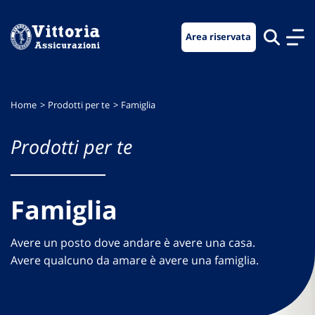
Vai
Vai
Vai
al
al
al
Area riservata
menu
contenuto
footer
di
principale
navigazione
Home
Prodotti per te
Famiglia
Prodotti per te
Famiglia
Avere un posto dove andare è avere una casa.
Avere qualcuno da amare è avere una famiglia.