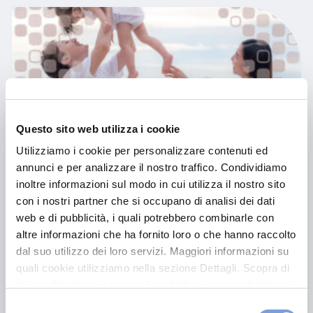
Questo sito web utilizza i cookie
Utilizziamo i cookie per personalizzare contenuti ed
Vittoria Tutela Futuro – Ritorno Valore
annunci e per analizzare il nostro traffico. Condividiamo
inoltre informazioni sul modo in cui utilizza il nostro sito
con i nostri partner che si occupano di analisi dei dati
web e di pubblicità, i quali potrebbero combinarle con
Approfondisci
altre informazioni che ha fornito loro o che hanno raccolto
dal suo utilizzo dei loro servizi. Maggiori informazioni su
quali cookie utilizziamo nella sezione Dettagli. Scopra di
più su chi siamo, come può contattarci e come trattiamo i
dati personali nella nostra Informativa sulla privacy che
Selezione