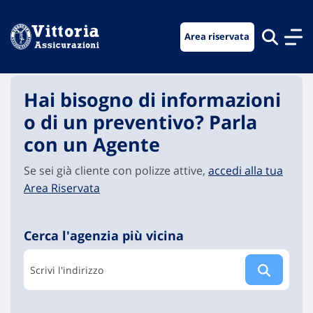
Vai
Vai
Vai
al
al
al
Area riservata
menu
contenuto
footer
di
principale
navigazione
Hai bisogno di informazioni
o di un preventivo? Parla
con un Agente
Se sei già cliente con polizze attive,
accedi alla tua
Area Riservata
Cerca l'agenzia più vicina
Scrivi l'indirizzo