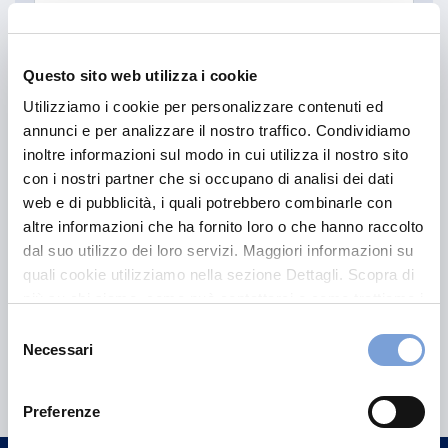
Scrivi qui la tua richiesta (max 500 caratteri)
Questo sito web utilizza i cookie
Utilizziamo i cookie per personalizzare contenuti ed
annunci e per analizzare il nostro traffico. Condividiamo
inoltre informazioni sul modo in cui utilizza il nostro sito
con i nostri partner che si occupano di analisi dei dati
Ti informiamo che per poter proseguire abbiamo bisogno di
web e di pubblicità, i quali potrebbero combinarle con
trattare i tuoi dati. Scopri come li gestiamo leggendo
altre informazioni che ha fornito loro o che hanno raccolto
l'informativa privacy.
dal suo utilizzo dei loro servizi. Maggiori informazioni su
Proseguendo, accetti di conferirci quanto richiesto.
quali cookie utilizziamo nella sezione Dettagli. Scopra di
più su chi siamo, come può contattarci e come trattiamo i
Invia i dati
dati personali nella nostra Informativa sulla privacy che
Selezione
può trovare nel footer del sito nella sezione "Informativa
Necessari
del
Privacy del sito".
consenso
Preferenze