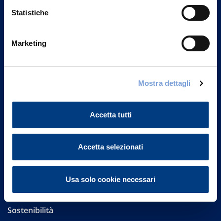
Statistiche
Marketing
Vittoria Assicurazioni S.p.A.
Via Ignazio Gardella, 2
20149 Milano
Mostra dettagli
Part. IVA 01329510158
Accetta tutti
FAQ
Governance
Accetta selezionati
Investor Relations
Usa solo cookie necessari
Altre informazioni
Sostenibilità