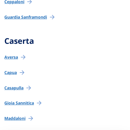
Ceppaloni
Guardia Sanframondi
Caserta
Aversa
Capua
Casapulla
Gioia Sannitica
Maddaloni