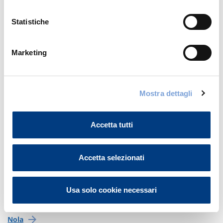
Castellammare Di Stabia
Statistiche
Cercola
Marketing
Frattamaggiore
Gragnano
Mostra dettagli
Ischia
Accetta tutti
Marigliano
Accetta selezionati
Mugnano Di Napoli
Usa solo cookie necessari
Napoli
Nola