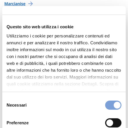
Marcianise
Mondragone
Questo sito web utilizza i cookie
Pastorano
Utilizziamo i cookie per personalizzare contenuti ed
annunci e per analizzare il nostro traffico. Condividiamo
inoltre informazioni sul modo in cui utilizza il nostro sito
Napoli
con i nostri partner che si occupano di analisi dei dati
web e di pubblicità, i quali potrebbero combinarle con
altre informazioni che ha fornito loro o che hanno raccolto
Afragola
dal suo utilizzo dei loro servizi. Maggiori informazioni su
quali cookie utilizziamo nella sezione Dettagli. Scopra di
Brusciano
più su chi siamo, come può contattarci e come trattiamo i
dati personali nella nostra Informativa sulla privacy che
Selezione
Casalnuovo Di Napoli
può trovare nel footer del sito nella sezione "Informativa
Necessari
del
Privacy del sito".
consenso
Casoria
Preferenze