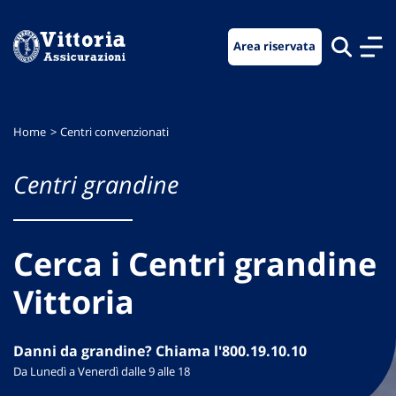
Vai
Vai
Vai
al
al
al
Area riservata
menu
contenuto
footer
di
principale
navigazione
Home
Centri convenzionati
Centri grandine
Cerca i Centri grandine
Vittoria
Danni da grandine? Chiama l'800.19.10.10
Da Lunedì a Venerdì dalle 9 alle 18