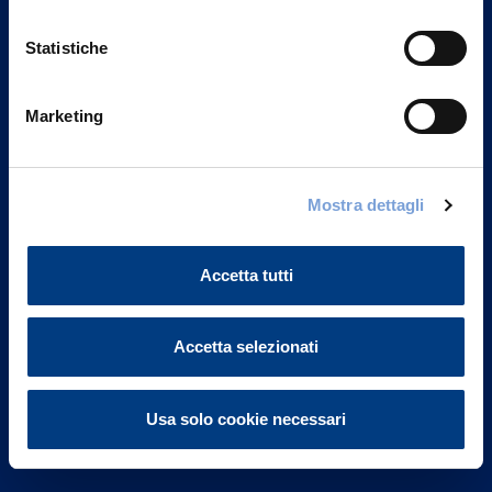
Statistiche
Marketing
Vittoria Assicurazioni S.p.A.
Via Ignazio Gardella, 2
Mostra dettagli
20149 Milano
Part. IVA 01329510158
Accetta tutti
FAQ
Accetta selezionati
Governance
Investor Relations
Usa solo cookie necessari
Altre informazioni