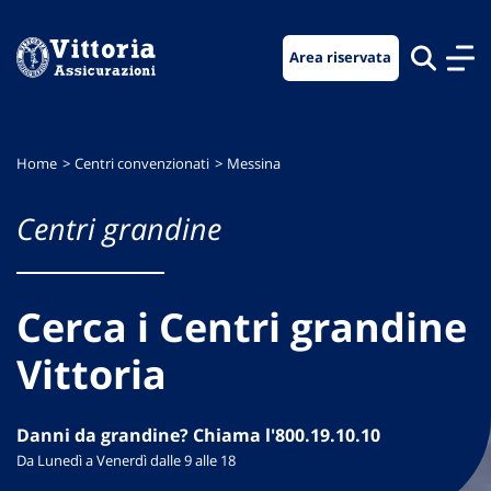
Vai
Vai
Vai
al
al
al
Area riservata
menu
contenuto
footer
di
principale
navigazione
Home
Centri convenzionati
Messina
Centri grandine
Cerca i Centri grandine
Vittoria
Danni da grandine? Chiama l'800.19.10.10
Da Lunedì a Venerdì dalle 9 alle 18