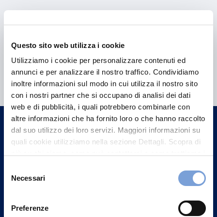
Questo sito web utilizza i cookie
Utilizziamo i cookie per personalizzare contenuti ed
Hai bisogno di
annunci e per analizzare il nostro traffico. Condividiamo
informazioni?
inoltre informazioni sul modo in cui utilizza il nostro sito
con i nostri partner che si occupano di analisi dei dati
Trova l'Agenzia più vicina a te e parla con
web e di pubblicità, i quali potrebbero combinarle con
un nostro Agente.
altre informazioni che ha fornito loro o che hanno raccolto
dal suo utilizzo dei loro servizi. Maggiori informazioni su
Contattaci
quali cookie utilizziamo nella sezione Dettagli. Scopra di
più su chi siamo, come può contattarci e come trattiamo i
dati personali nella nostra Informativa sulla privacy che
Selezione
può trovare nel footer del sito nella sezione "Informativa
Necessari
del
Privacy del sito".
consenso
Preferenze