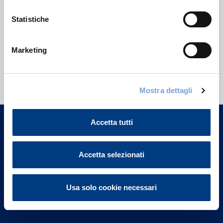
Statistiche
Marketing
Hai bisogno di
informazioni?
Mostra dettagli
Trova l'Agenzia più vicina a te e parla con
un nostro Agente.
Accetta tutti
Contattaci
Accetta selezionati
Usa solo cookie necessari