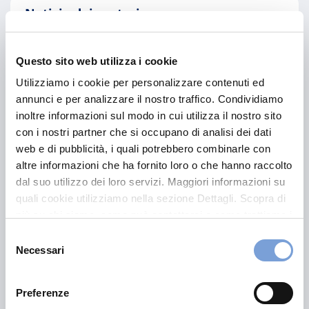
Notizie dai gestori
Questo sito web utilizza i cookie
Vai
Utilizziamo i cookie per personalizzare contenuti ed
annunci e per analizzare il nostro traffico. Condividiamo
inoltre informazioni sul modo in cui utilizza il nostro sito
Quotazioni
con i nostri partner che si occupano di analisi dei dati
web e di pubblicità, i quali potrebbero combinarle con
altre informazioni che ha fornito loro o che hanno raccolto
dal suo utilizzo dei loro servizi. Maggiori informazioni su
Vai
quali cookie utilizziamo nella sezione Dettagli. Scopra di
più su chi siamo, come può contattarci e come trattiamo i
dati personali nella nostra Informativa sulla privacy che
Selezione
può trovare nel footer del sito nella sezione "Informativa
Necessari
del
Privacy del sito".
consenso
Preferenze