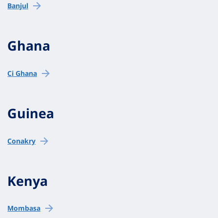
Banjul
Ghana
Ci Ghana
Guinea
Conakry
Kenya
Mombasa