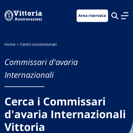
Vai
Vai
Vai
al
al
al
Area riservata
menu
contenuto
footer
di
principale
navigazione
Home
Centri convenzionati
Commissari d'avaria
Internazionali
Cerca i Commissari
d'avaria Internazionali
Vittoria