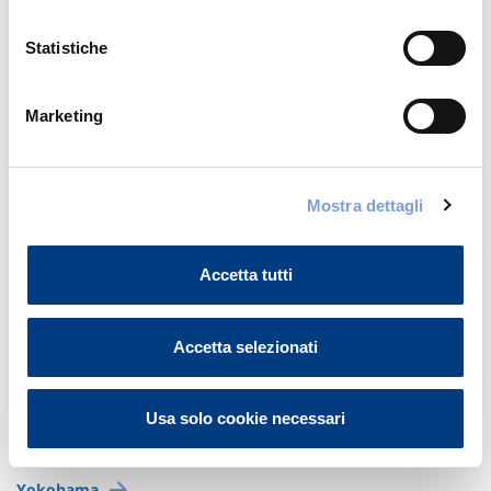
Manila
Statistiche
Marketing
Giappone
Kobe
Mostra dettagli
Kyoto
Accetta tutti
Moji
Accetta selezionati
Okinawa
Usa solo cookie necessari
Tokyo
Yokohama