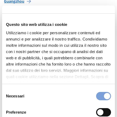
Guangzhou
Pechino (beijing)
Questo sito web utilizza i cookie
Qingdao
Utilizziamo i cookie per personalizzare contenuti ed
annunci e per analizzare il nostro traffico. Condividiamo
Shanghai
inoltre informazioni sul modo in cui utilizza il nostro sito
con i nostri partner che si occupano di analisi dei dati
Tianjin
web e di pubblicità, i quali potrebbero combinarle con
altre informazioni che ha fornito loro o che hanno raccolto
dal suo utilizzo dei loro servizi. Maggiori informazioni su
Emirati Arabi
quali cookie utilizziamo nella sezione Dettagli. Scopra di
più su chi siamo, come può contattarci e come trattiamo i
dati personali nella nostra Informativa sulla privacy che
Selezione
Dubai
può trovare nel footer del sito nella sezione "Informativa
Necessari
del
Privacy del sito".
consenso
Filippine
Preferenze