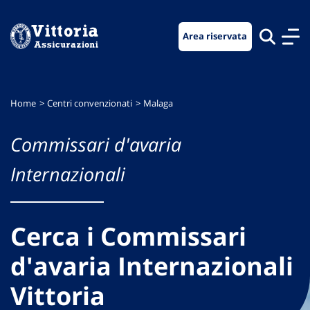
Vai
Vai
Vai
al
al
al
Area riservata
menu
contenuto
footer
di
principale
navigazione
Home
Centri convenzionati
Malaga
Commissari d'avaria
Internazionali
Cerca i Commissari
d'avaria Internazionali
Vittoria