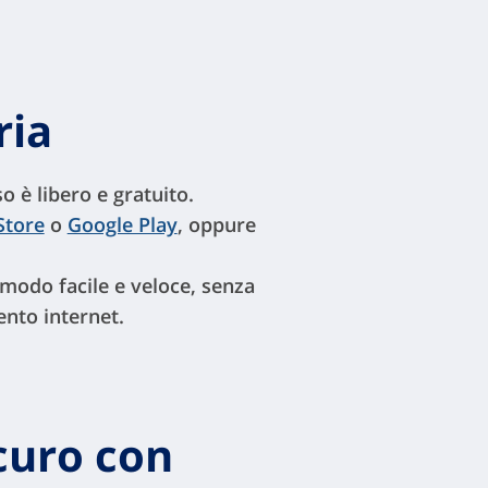
ria
o è libero e gratuito.
Store
o
Google Play
, oppure
n modo facile e veloce, senza
ento internet.
icuro con