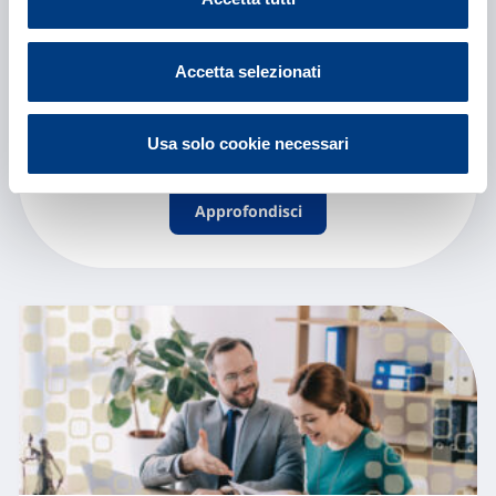
Vittoria InvestiMeglio
DoppiaEvoluzione PAC – NON IN
Accetta selezionati
COLLOCAMENTO
Usa solo cookie necessari
Approfondisci