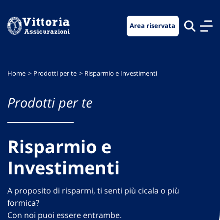
Vai
Vai
Vai
al
al
al
Area riservata
menu
contenuto
footer
di
principale
navigazione
Home
Prodotti per te
Risparmio e Investimenti
Prodotti per te
Risparmio e
Investimenti
A proposito di risparmi, ti senti più cicala o più
formica?
Con noi puoi essere entrambe.