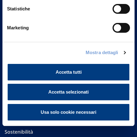
Statistiche
Marketing
Vittoria Assicurazioni S.p.A.
Via Ignazio Gardella, 2
20149 Milano
Mostra dettagli
Part. IVA 01329510158
Accetta tutti
FAQ
Governance
Accetta selezionati
Investor Relations
Usa solo cookie necessari
Altre informazioni
Sostenibilità