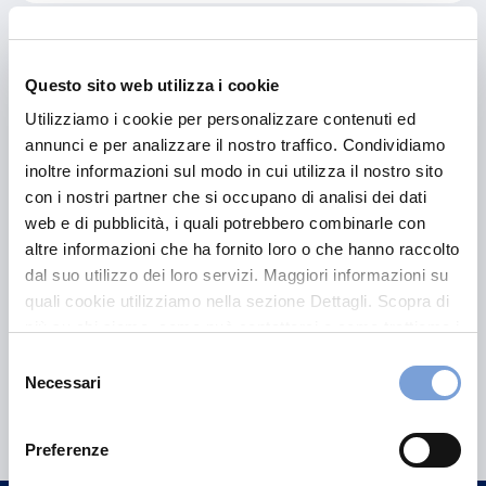
Reclami Cassa Assistenza Vittoria
Questo sito web utilizza i cookie
Utilizziamo i cookie per personalizzare contenuti ed
Vai
annunci e per analizzare il nostro traffico. Condividiamo
inoltre informazioni sul modo in cui utilizza il nostro sito
con i nostri partner che si occupano di analisi dei dati
web e di pubblicità, i quali potrebbero combinarle con
altre informazioni che ha fornito loro o che hanno raccolto
dal suo utilizzo dei loro servizi. Maggiori informazioni su
quali cookie utilizziamo nella sezione Dettagli. Scopra di
più su chi siamo, come può contattarci e come trattiamo i
dati personali nella nostra Informativa sulla privacy che
Selezione
può trovare nel footer del sito nella sezione "Informativa
Necessari
del
Privacy del sito".
consenso
Preferenze