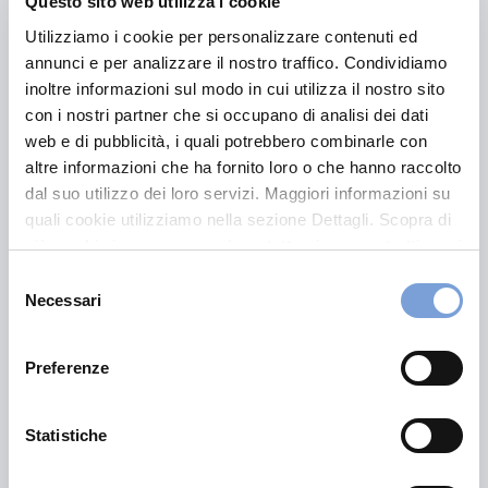
Informazioni regolamentate anni
Questo sito web utilizza i cookie
precedenti
Utilizziamo i cookie per personalizzare contenuti ed
annunci e per analizzare il nostro traffico. Condividiamo
inoltre informazioni sul modo in cui utilizza il nostro sito
Vai
con i nostri partner che si occupano di analisi dei dati
web e di pubblicità, i quali potrebbero combinarle con
altre informazioni che ha fornito loro o che hanno raccolto
dal suo utilizzo dei loro servizi. Maggiori informazioni su
quali cookie utilizziamo nella sezione Dettagli. Scopra di
più su chi siamo, come può contattarci e come trattiamo i
dati personali nella nostra Informativa sulla privacy che
Selezione
può trovare nel footer del sito nella sezione "Informativa
Necessari
del
Privacy del sito".
consenso
Preferenze
Hai bisogno di
Statistiche
informazioni?