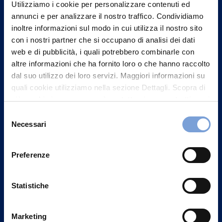
un nostro Agente.
Utilizziamo i cookie per personalizzare contenuti ed
annunci e per analizzare il nostro traffico. Condividiamo
Contattaci
inoltre informazioni sul modo in cui utilizza il nostro sito
con i nostri partner che si occupano di analisi dei dati
web e di pubblicità, i quali potrebbero combinarle con
altre informazioni che ha fornito loro o che hanno raccolto
dal suo utilizzo dei loro servizi. Maggiori informazioni su
quali cookie utilizziamo nella sezione Dettagli. Scopra di
più su chi siamo, come può contattarci e come trattiamo i
dati personali nella nostra Informativa sulla privacy che
Selezione
può trovare nel footer del sito nella sezione "Informativa
Necessari
del
Privacy del sito".
consenso
Preferenze
Vittoria Assicurazioni S.p.A.
Statistiche
Via Ignazio Gardella, 2
20149 Milano
Part. IVA 01329510158
Marketing