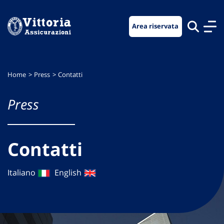
Vai
Vai
Vai
al
al
al
Area riservata
menu
contenuto
footer
di
principale
navigazione
Home
Press
Contatti
Press
Contatti
Italiano
English