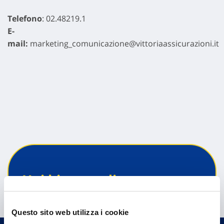
Telefono
: 02.48219.1
E-
mail:
marketing_comunicazione@vittoriaassicurazioni.it
Hai bisogno di
informazioni?
Trova l'Agenzia più vicina a te e parla con
Questo sito web utilizza i cookie