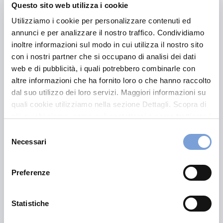
Questo sito web utilizza i cookie
Ponderano
Utilizziamo i cookie per personalizzare contenuti ed
annunci e per analizzare il nostro traffico. Condividiamo
inoltre informazioni sul modo in cui utilizza il nostro sito
Cuneo
con i nostri partner che si occupano di analisi dei dati
web e di pubblicità, i quali potrebbero combinarle con
altre informazioni che ha fornito loro o che hanno raccolto
Borgo San Dalmazzo
dal suo utilizzo dei loro servizi. Maggiori informazioni su
quali cookie utilizziamo nella sezione Dettagli. Scopra di
Cuneo
più su chi siamo, come può contattarci e come trattiamo i
dati personali nella nostra Informativa sulla privacy che
Selezione
Genola
può trovare nel footer del sito nella sezione "Informativa
Necessari
del
Privacy del sito".
consenso
Torino
Preferenze
Statistiche
Alpignano