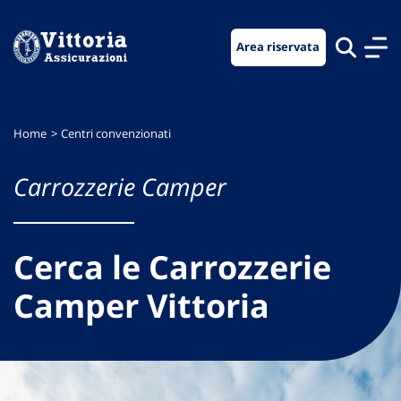
Vai
Vai
Vai
al
al
al
Area riservata
menu
contenuto
footer
di
principale
navigazione
Home
Centri convenzionati
Carrozzerie Camper
Cerca le Carrozzerie
Camper Vittoria