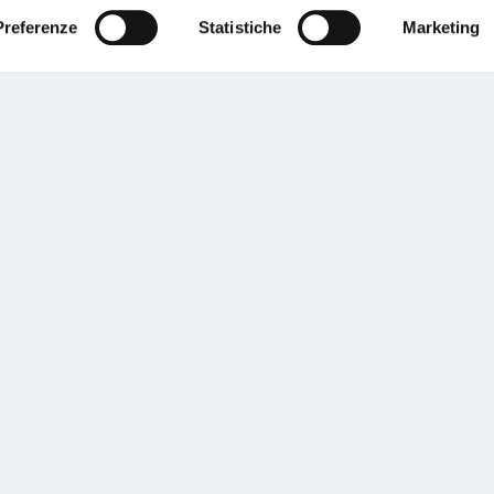
Preferenze
Statistiche
Marketing
Performances
rnance
Press
tor Relations
Preventivatore online
 informazioni
Attestato di rischio
ibilità
Assistenza clienti