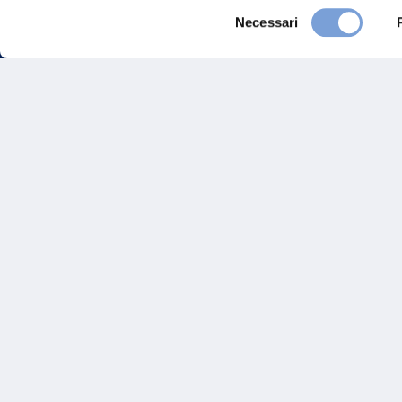
Selezione
Necessari
del
consenso
FAQ
Gove
Vittoria Assicurazioni S.p.A.
Via Ignazio Gardella, 2
Inves
20149 Milano
Part. IVA 01329510158
Altre
Sosten