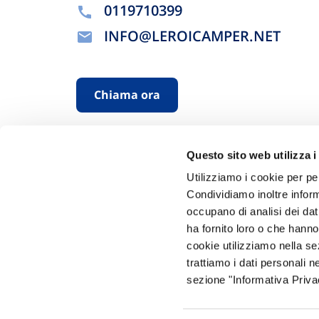
0119710399
INFO@LEROICAMPER.NET
Chiama ora
Questo sito web utilizza i
Utilizziamo i cookie per pe
Condividiamo inoltre informa
occupano di analisi dei dat
ha fornito loro o che hanno
Hai bi
cookie utilizziamo nella s
trattiamo i dati personali n
Trova l'A
sezione "Informativa Privac
nostro Ag