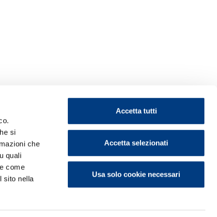
Accetta tutti
co.
he si
Accetta selezionati
ormazioni che
u quali
i e come
Usa solo cookie necessari
 sito nella
ontattaci