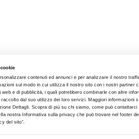
 cookie
rsonalizzare contenuti ed annunci e per analizzare il nostro traffi
zioni sul modo in cui utilizza il nostro sito con i nostri partner c
i web e di pubblicità, i quali potrebbero combinarle con altre inf
 raccolto dal suo utilizzo dei loro servizi. Maggiori informazioni s
sogno di informazioni?
ezione Dettagli. Scopra di più su chi siamo, come può contattarc
ella nostra Informativa sulla privacy che può trovare nel footer del
genzia più vicina a te e parla con un
C
y del sito".
ente.