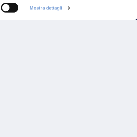
Mostra dettagli
Programma di Fidelizzazione
Reclami
Inadempimenti AAS
Parità di trattamento
Prodotti Partner e Specialisti
Rami Preferiti