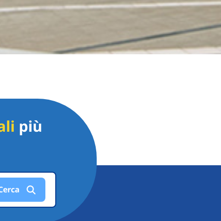
li
più
Cerca