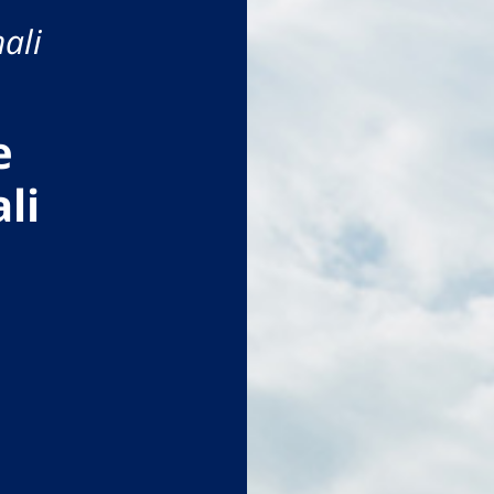
ali
e
li