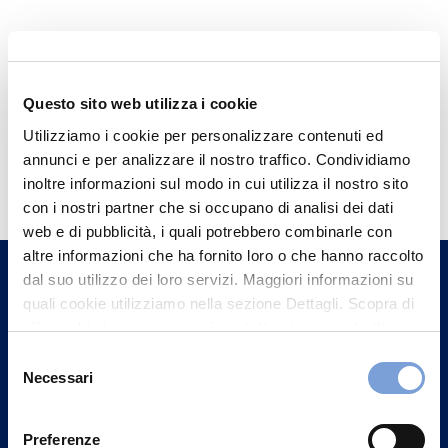
Questo sito web utilizza i cookie
Utilizziamo i cookie per personalizzare contenuti ed
Hai bisogno di
annunci e per analizzare il nostro traffico. Condividiamo
inoltre informazioni sul modo in cui utilizza il nostro sito
informazioni?
con i nostri partner che si occupano di analisi dei dati
Trova l'Agenzia più vicina a te e parla con
web e di pubblicità, i quali potrebbero combinarle con
un nostro Agente.
altre informazioni che ha fornito loro o che hanno raccolto
dal suo utilizzo dei loro servizi. Maggiori informazioni su
quali cookie utilizziamo nella sezione Dettagli. Scopra di
Contattaci
più su chi siamo, come può contattarci e come trattiamo i
dati personali nella nostra Informativa sulla privacy che
Selezione
può trovare nel footer del sito nella sezione "Informativa
Necessari
del
Privacy del sito".
consenso
Preferenze