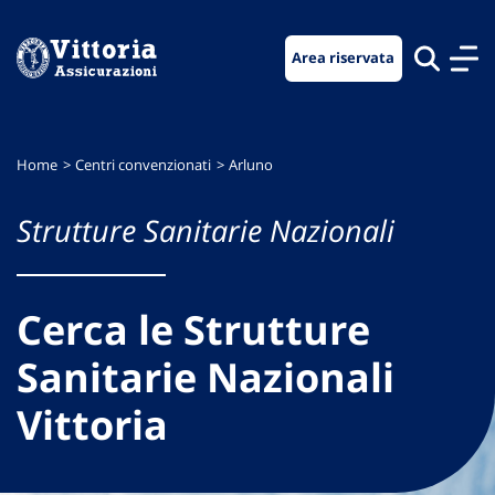
Vai
Vai
Vai
al
al
al
Area riservata
menu
contenuto
footer
di
principale
navigazione
Home
Centri convenzionati
Arluno
Strutture Sanitarie Nazionali
Cerca le Strutture
Sanitarie Nazionali
Vittoria