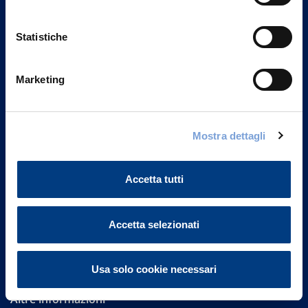
Statistiche
Marketing
Vittoria Assicurazioni S.p.A.
Via Ignazio Gardella, 2
Mostra dettagli
20149 Milano
Part. IVA 01329510158
Accetta tutti
FAQ
Accetta selezionati
Governance
Investor Relations
Usa solo cookie necessari
Altre informazioni