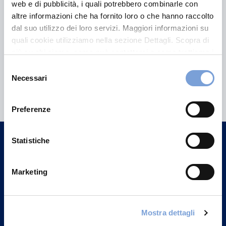
web e di pubblicità, i quali potrebbero combinarle con
altre informazioni che ha fornito loro o che hanno raccolto
dal suo utilizzo dei loro servizi. Maggiori informazioni su
quali cookie utilizziamo nella sezione Dettagli. Scopra di
più su chi siamo, come può contattarci e come trattiamo i
dati personali nella nostra Informativa sulla privacy che
Selezione
può trovare nel footer del sito nella sezione "Informativa
Necessari
Hai bisogno di
del
Privacy del sito".
consenso
informazioni?
Preferenze
Trova l'Agenzia più vicina a te e parla con
un nostro Agente.
Statistiche
Contattaci
Marketing
Mostra dettagli