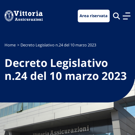
Vai
Vai
Vai
al
al
al
Area riservata
menu
contenuto
footer
di
principale
navigazione
Home
Decreto Legislativo n.24 del 10 marzo 2023
Decreto Legislativo
n.24 del 10 marzo 2023