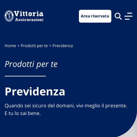
Vai
Vai
Vai
al
al
al
Area riservata
menu
contenuto
footer
di
principale
navigazione
Home
Prodotti per te
Previdenza
Prodotti per te
Previdenza
Quando sei sicuro del domani, vivi meglio il presente.
E tu lo sai bene.