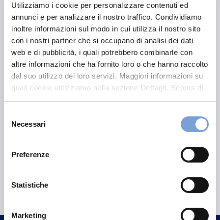
basta attivare la specifica garanzia di polizza
.
Utilizziamo i cookie per personalizzare contenuti ed
annunci e per analizzare il nostro traffico. Condividiamo
inoltre informazioni sul modo in cui utilizza il nostro sito
Per maggiori informazioni rivolgiti
con i nostri partner che si occupano di analisi dei dati
presso
l’Agenzia
a te più vicina.
web e di pubblicità, i quali potrebbero combinarle con
altre informazioni che ha fornito loro o che hanno raccolto
dal suo utilizzo dei loro servizi. Maggiori informazioni su
quali cookie utilizziamo nella sezione Dettagli. Scopra di
più su chi siamo, come può contattarci e come trattiamo i
dati personali nella nostra Informativa sulla privacy che
Selezione
può trovare nel footer del sito nella sezione "Informativa
Necessari
del
Privacy del sito".
consenso
Preferenze
Hai bisogno di
Statistiche
informazioni?
Trova l'Agenzia più vicina a te e parla con
Marketing