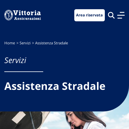
Vai
Vai
Vai
al
al
al
Area riservata
menu
contenuto
footer
di
principale
navigazione
Home
Servizi
Assistenza Stradale
Servizi
Assistenza Stradale