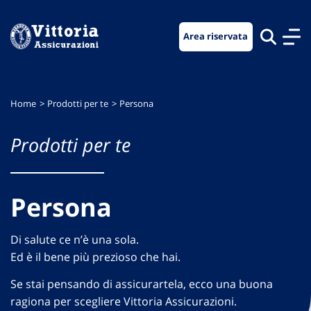
Vai
Vai
Vai
al
al
al
Area riservata
menu
contenuto
footer
di
principale
navigazione
Home
Prodotti per te
Persona
Prodotti per te
Persona
Di salute ce n’è una sola.
Ed è il bene più prezioso che hai.
Se stai pensando di assicurartela, ecco una buona
ragiona per scegliere Vittoria Assicurazioni.