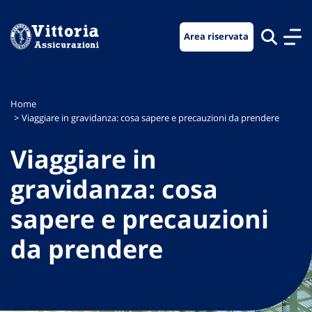
Vai
Vai
Vai
al
al
al
Area riservata
menu
contenuto
footer
di
principale
navigazione
Home
Viaggiare in gravidanza: cosa sapere e precauzioni da prendere
Viaggiare in
gravidanza: cosa
sapere e precauzioni
da prendere