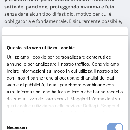
sotto del pancione, proteggendo mamma e feto
senza dare alcun tipo di fastidio, motivo per cui è
obbligatoria e fondamentale. È sicuramente possibile,
quindi, non solo viaggiare in macchina, ma anche
guidare in gravidanza, seguendo alcuni accorgimenti.
Importante è mantenere una
guida fluida, evitare
Questo sito web utilizza i cookie
inutili sobbalzi, indossare abiti comodi
. Brevi soste,
ogni due ore circa, sono consigliabili, sia per poter
Utilizziamo i cookie per personalizzare contenuti ed
annunci e per analizzare il nostro traffico. Condividiamo
accedere ai servizi, sia per sgranchirsi le gambe,
inoltre informazioni sul modo in cui utilizza il nostro sito
riattivare la circolazione ed evitare l’insorgere del mal
con i nostri partner che si occupano di analisi dei dati
d’auto, più frequente nelle donne incinte.
web e di pubblicità, i quali potrebbero combinarle con
altre informazioni che ha fornito loro o che hanno raccolto
Fino a che mese si può
dal suo utilizzo dei loro servizi. Maggiori informazioni su
quali cookie utilizziamo nella sezione Dettagli. Scopra di
guidare in gravidanza?
più su chi siamo, come può contattarci e come trattiamo i
dati personali nella nostra Informativa sulla privacy che
Selezione
Salvo casi specifici, la risposta è:
fino a quando la
può trovare nel footer del sito nella sezione "Informativa
Necessari
del