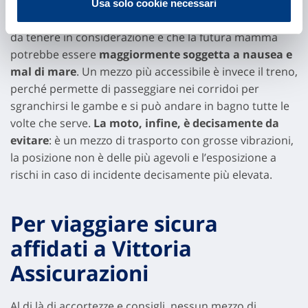
La nave non porta con sé controindicazioni, a patto che
Usa solo cookie necessari
si tratti di viaggi di breve durata. L’unico accorgimento
da tenere in considerazione è che la futura mamma
potrebbe essere
maggiormente soggetta a nausea e
mal di mare
. Un mezzo più accessibile è invece il treno,
perché permette di passeggiare nei corridoi per
sgranchirsi le gambe e si può andare in bagno tutte le
volte che serve.
La moto, infine, è decisamente da
evitare
: è un mezzo di trasporto con grosse vibrazioni,
la posizione non è delle più agevoli e l’esposizione a
rischi in caso di incidente decisamente più elevata.
Per viaggiare sicura
affidati a Vittoria
Assicurazioni
Al di là di accortezze e consigli, nessun mezzo di