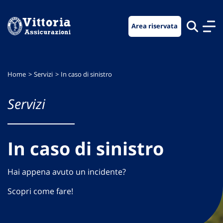
Vai
Vai
Vai
al
al
al
Area riservata
menu
contenuto
footer
di
principale
navigazione
Home
Servizi
In caso di sinistro
Servizi
In caso di sinistro
Hai appena avuto un incidente?
Scopri come fare!