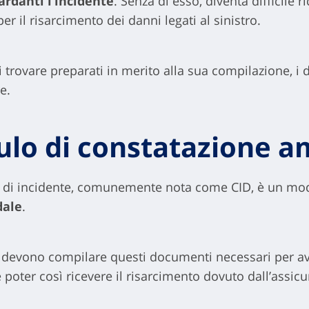
ardanti l’incidente
. Senza di esso, diventa difficile 
er il risarcimento dei danni legati al sinistro.
 trovare preparati in merito alla sua compilazione, i d
e.
dulo di constatazione 
 di incidente, comunemente nota come CID, è un mod
dale
.
to devono compilare questi documenti necessari per av
 poter così ricevere il risarcimento dovuto dall’assicu