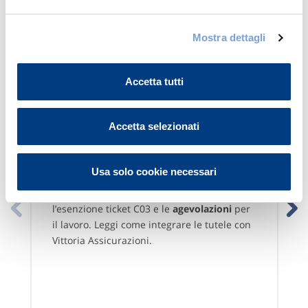
Mostra dettagli
Accetta tutti
Accetta selezionati
Invalidità Civile al 67%: diritti,
agevolazioni lavorative e tutele
Usa solo cookie necessari
Invalidità civile
al 67%
: scopri i
diritti
,
l’esenzione ticket C03 e le
agevolazioni
per
il lavoro. Leggi come integrare le tutele con
Vittoria Assicurazioni.