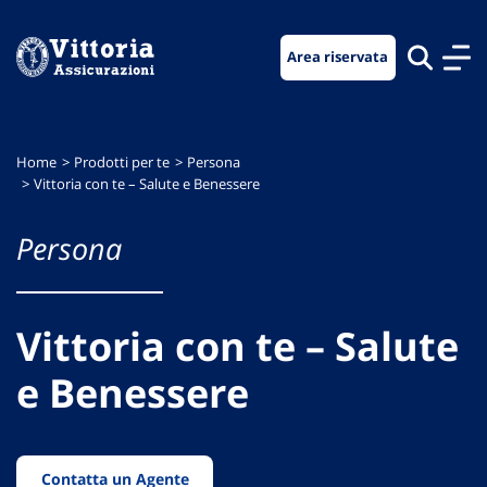
Vai
Vai
Vai
al
al
al
Area riservata
menu
contenuto
footer
di
principale
navigazione
Home
Prodotti per te
Persona
Vittoria con te – Salute e Benessere
Persona
Vittoria con te – Salute
e Benessere
Contatta un Agente