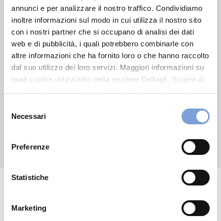
annunci e per analizzare il nostro traffico. Condividiamo
Vittoria +LungaProtezione
inoltre informazioni sul modo in cui utilizza il nostro sito
con i nostri partner che si occupano di analisi dei dati
web e di pubblicità, i quali potrebbero combinarle con
altre informazioni che ha fornito loro o che hanno raccolto
dal suo utilizzo dei loro servizi. Maggiori informazioni su
quali cookie utilizziamo nella sezione Dettagli. Scopra di
Leggi il contenuto
più su chi siamo, come può contattarci e come trattiamo i
dati personali nella nostra Informativa sulla privacy che
Selezione
può trovare nel footer del sito nella sezione "Informativa
Necessari
del
Privacy del sito".
consenso
Scopri tutte le proposte
Preferenze
Statistiche
Contenuti Correlati
Marketing