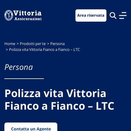
Vai
Vai
Vai
al
al
al
Area riservata
menu
contenuto
footer
di
principale
navigazione
Home
Prodotti per te
Persona
Polizza vita Vittoria Fianco a Fianco – LTC
Persona
Polizza vita Vittoria
Fianco a Fianco – LTC
Contatta un Agente