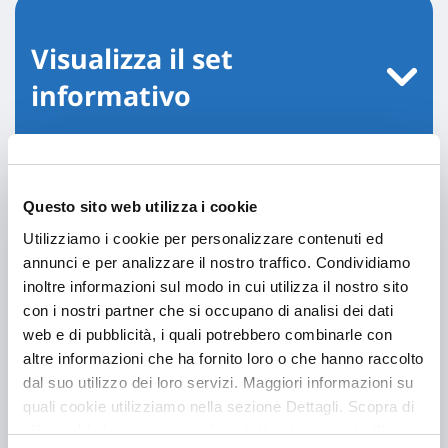
Visualizza il set
informativo
Questo sito web utilizza i cookie
Utilizziamo i cookie per personalizzare contenuti ed
Le nostre soluzioni
annunci e per analizzare il nostro traffico. Condividiamo
inoltre informazioni sul modo in cui utilizza il nostro sito
con i nostri partner che si occupano di analisi dei dati
web e di pubblicità, i quali potrebbero combinarle con
altre informazioni che ha fornito loro o che hanno raccolto
dal suo utilizzo dei loro servizi. Maggiori informazioni su
quali cookie utilizziamo nella sezione Dettagli. Scopra di
più su chi siamo, come può contattarci e come trattiamo i