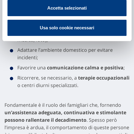
accompagna. Alcuni consigli e strategie utili possono
Accetta selezionati
essere:
Mantenere una
routine stabile
e rassicurante;
Usa solo cookie necessari
Stimolare la mente con attività semplici (lettura,
musica, foto);
Adattare l’ambiente domestico per evitare
incidenti;
Favorire una
comunicazione calma e positiva
;
Ricorrere, se necessario, a
terapie occupazionali
o centri diurni specializzati.
Fondamentale è il ruolo dei famigliari che, fornendo
un’assistenza adeguata, continuativa e stimolante
possono rallentare il decadimento
. Spesso però
l’impresa è ardua, il comportamento di queste persone