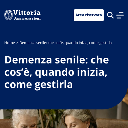
Vai
Vai
Vai
al
al
al
Area riservata
menu
contenuto
footer
di
principale
navigazione
Home
Demenza senile: che cos’è, quando inizia, come gestirla
Demenza senile: che
cos’è, quando inizia,
come gestirla