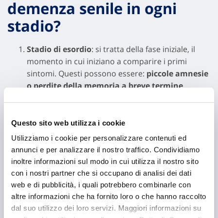
demenza senile in ogni
stadio?
Stadio di esordio
: si tratta della fase iniziale, il
momento in cui iniziano a comparire i primi
sintomi. Questi possono essere:
piccole amnesie
o perdite della memoria a breve termine
,
mancanza di giudizio occasionale, lievi difficoltà
nelle capacità di calcolo o di ragionamento
nonché atteggiamenti passivi, tendenza all’apatia
Questo sito web utilizza i cookie
e mancanza di iniziativa.
Utilizziamo i cookie per personalizzare contenuti ed
Stadio intermedio
: la fase intermedia vede il
annunci e per analizzare il nostro traffico. Condividiamo
persistere dei sintomi iniziali e l’aggiunta di un
inoltre informazioni sul modo in cui utilizza il nostro sito
peggioramento nella padronanza del
con i nostri partner che si occupano di analisi dei dati
linguaggio
, nelle capacità di ragionamento e nella
web e di pubblicità, i quali potrebbero combinarle con
memoria a lungo termine. Inoltre, si manifestano
altre informazioni che ha fornito loro o che hanno raccolto
problemi visivi, confusione e instabilità emotiva.
dal suo utilizzo dei loro servizi. Maggiori informazioni su