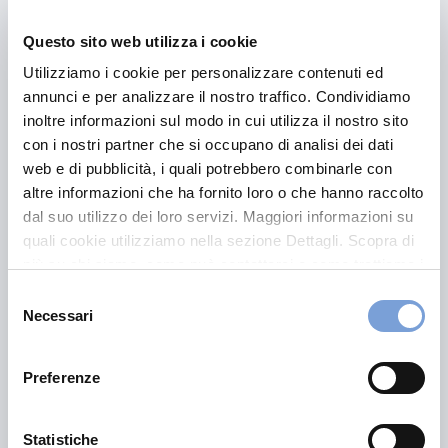
Il medico condurrà dapprima una serie di
domande
Questo sito web utilizza i cookie
mirate
per raccogliere informazioni su alcuni fattori
come abitudini alimentari, uso di tabacco e alcol, livello
Utilizziamo i cookie per personalizzare contenuti ed
di attività fisica, eventuali patologie pregresse ed
annunci e per analizzare il nostro traffico. Condividiamo
eventuali familiarità.
inoltre informazioni sul modo in cui utilizza il nostro sito
con i nostri partner che si occupano di analisi dei dati
web e di pubblicità, i quali potrebbero combinarle con
Questa fase iniziale, nota come
anamnesi
, è cruciale
altre informazioni che ha fornito loro o che hanno raccolto
per dare un primo quadro generale e comprendere
dal suo utilizzo dei loro servizi. Maggiori informazioni su
quali possono essere gli eventuali fattori di rischio.
quali cookie utilizziamo nella sezione Dettagli. Scopra di
più su chi siamo, come può contattarci e come trattiamo i
dati personali nella nostra Informativa sulla privacy che
Selezione
Nella seconda parte della visita, verrà svolto un esame
può trovare nel footer del sito nella sezione "Informativa
Necessari
del
clinico approfondito, basato sull’
osservazione
e la
Privacy del sito".
consenso
palpazione
accurata di entrambi i seni. Ciò permette al
medico di identificare eventuali anomalie, come
noduli
Preferenze
o
ispessimenti
, che possono richiedere ulteriori
indagini.
Statistiche