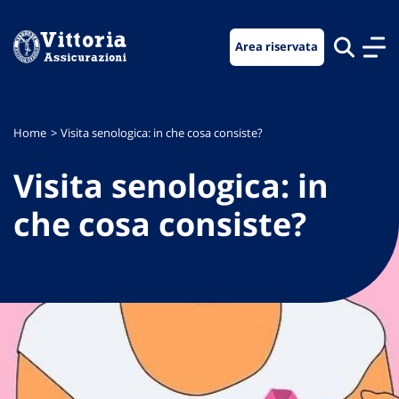
Vai
Vai
Vai
al
al
al
Area riservata
menu
contenuto
footer
di
principale
navigazione
Home
Visita senologica: in che cosa consiste?
Visita senologica: in
che cosa consiste?