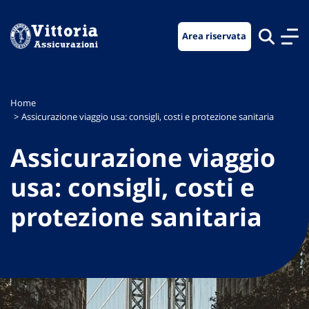
Vai
Vai
Vai
al
al
al
Area riservata
menu
contenuto
footer
di
principale
navigazione
Home
Assicurazione viaggio usa: consigli, costi e protezione sanitaria
Assicurazione viaggio
usa: consigli, costi e
protezione sanitaria