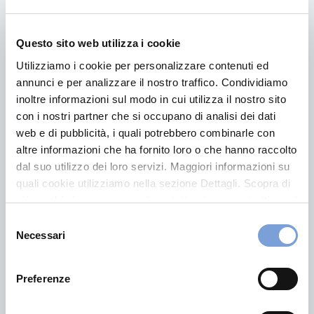
Vittoria Assicurazioni, pensato per accompagnare le
persone anche all’estero, rendendo prevenzione e
assistenza sempre accessibili. Puoi approfondire il
Questo sito web utilizza i cookie
servizio visitando la
pagina dedicata
.
Utilizziamo i cookie per personalizzare contenuti ed
annunci e per analizzare il nostro traffico. Condividiamo
Quanto costa
inoltre informazioni sul modo in cui utilizza il nostro sito
con i nostri partner che si occupano di analisi dei dati
l’assicurazione viaggio per
web e di pubblicità, i quali potrebbero combinarle con
gli USA?
altre informazioni che ha fornito loro o che hanno raccolto
dal suo utilizzo dei loro servizi. Maggiori informazioni su
quali cookie utilizziamo nella sezione Dettagli. Scopra di
Il
costo dell’assicurazione sanitaria viaggio per gli
più su chi siamo, come può contattarci e come trattiamo i
USA
varia in base a diversi fattori, tra cui: durata del
dati personali nella nostra Informativa sulla privacy che
Selezione
viaggio, coperture scelte, massimali previsti ed età del
può trovare nel footer del sito nella sezione "Informativa
Necessari
del
viaggiatore. Indicativamente, i prezzi partono da
30-70
Privacy del sito".
consenso
euro a settimana
, ma possono aumentare in base alle
garanzie aggiuntive richieste.
Preferenze