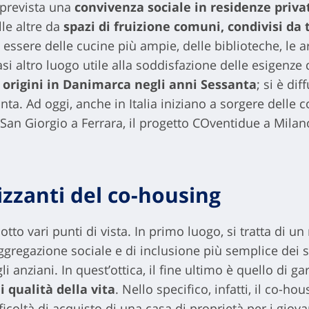
 prevista una
convivenza sociale in residenze priva
lle altre da
spazi di fruizione comuni, condivisi da t
 essere delle cucine più ampie, delle biblioteche, le ar
iasi altro luogo utile alla soddisfazione delle esigenz
e
origini in Danimarca negli anni Sessanta
; si è dif
nta. Ad oggi, anche in Italia iniziano a sorgere delle
n Giorgio a Ferrara, il progetto COventidue a Milano 
izzanti del co-housing
tto vari punti di vista. In primo luogo, si tratta di
aggregazione sociale e di inclusione più semplice dei s
 anziani. In quest’ottica, il fine ultimo è quello di gar
i qualità della vita
. Nello specifico, infatti, il co-h
ficoltà di acquisto di una casa di proprietà per i giovan