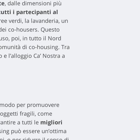
te
, dalle dimensioni più
utti i partecipanti al
ee verdi, la lavanderia, un
e dei co-housers. Questo
fuso, poi, in tutto il Nord
 comunità di co-housing. Tra
e l’alloggio Ca’ Nostra a
 un modo per promuovere
oggetti fragili, come
antire a tutti le
migliori
ousing può essere un’ottima
i, o per ridurre il senso di