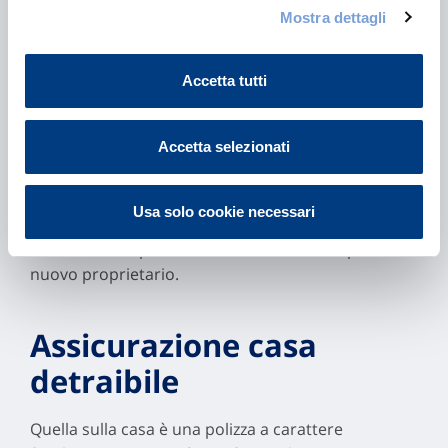
assicurativa, adattando la polizza alle
Mostra dettagli
nuove circostanze
. Ad esempio, si possono
aggiungere delle ulteriori coperture rispetto
Accetta tutti
a quelle già previste, rimodulare il premio
assicurativo, oppure eliminare quelle
clausole non più applicabili al caso concreto.
Accetta selezionati
E se l’immobile viene venduto? In questo caso,
Usa solo cookie necessari
previo consenso della compagnia assicurativa, la
titolarità della polizza viene trasferita in capo al
nuovo proprietario.
Assicurazione casa
detraibile
Quella sulla casa è una polizza a carattere