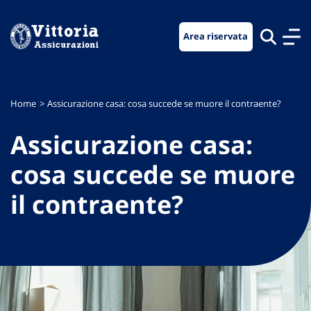
Vai
Vai
Vai
al
al
al
Area riservata
menu
contenuto
footer
di
principale
navigazione
Home
Assicurazione casa: cosa succede se muore il contraente?
Assicurazione casa:
cosa succede se muore
il contraente?