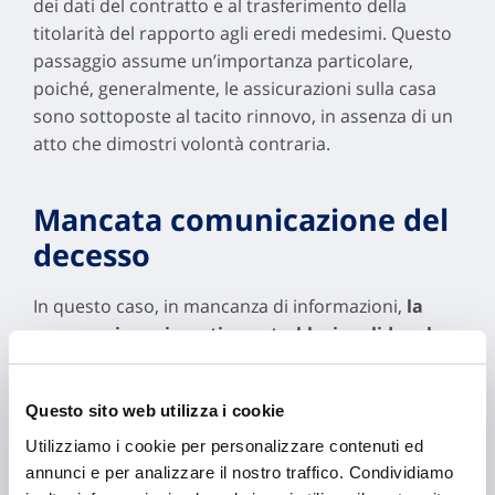
dei dati del contratto e al trasferimento della
titolarità del rapporto agli eredi medesimi. Questo
passaggio assume un’importanza particolare,
poiché, generalmente, le assicurazioni sulla casa
sono sottoposte al tacito rinnovo, in assenza di un
atto che dimostri volontà contraria.
Mancata comunicazione del
decesso
In questo caso, in mancanza di informazioni,
la
compagnia assicurativa potrebbe invalidare la
polizza
e negare qualsiasi forma di indennizzo in
caso di danni subiti. A ciò si potrebbe aggiungere
Questo sito web utilizza i cookie
anche l’applicazione di penali.
Utilizziamo i cookie per personalizzare contenuti ed
annunci e per analizzare il nostro traffico. Condividiamo
Cosa possono fare gli eredi