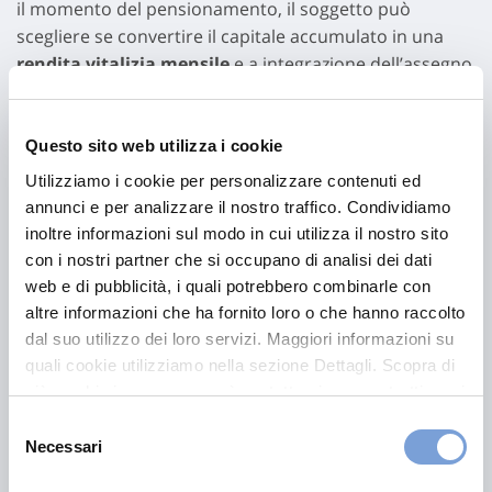
il momento del pensionamento, il soggetto può
scegliere se convertire il capitale accumulato in una
rendita vitalizia mensile
e a integrazione dell’assegno
pensionistico oppure procedere con il
riscatto del
capitale
medesimo fino a un massimo del 50%.
Questo sito web utilizza i cookie
Utilizziamo i cookie per personalizzare contenuti ed
Vantaggi di un piano
annunci e per analizzare il nostro traffico. Condividiamo
individuale pensionistico
inoltre informazioni sul modo in cui utilizza il nostro sito
con i nostri partner che si occupano di analisi dei dati
web e di pubblicità, i quali potrebbero combinarle con
Aderire a un piano individuale pensionistico presenta
altre informazioni che ha fornito loro o che hanno raccolto
alcuni vantaggi fiscali da non sottovalutare. Nello
dal suo utilizzo dei loro servizi. Maggiori informazioni su
specifico,
i contributi versati sono soggetti a
quali cookie utilizziamo nella sezione Dettagli. Scopra di
deducibilità
dal reddito imponibile IRPEF fino a un
più su chi siamo, come può contattarci e come trattiamo i
limite di 5.164,57 euro all’anno. A questo si aggiunge
dati personali nella nostra Informativa sulla privacy che
l’applicazione di una
tassazione agevolata sui
Selezione
può trovare nel footer del sito nella sezione "Informativa
Necessari
del
rendimenti
: i guadagni ricavati dal capitale investito
Privacy del sito".
consenso
presentano una tassazione del 20% a fronte