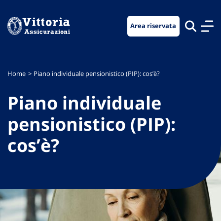
Vai
Vai
Vai
al
al
al
Area riservata
menu
contenuto
footer
di
principale
navigazione
Home
Piano individuale pensionistico (PIP): cos’è?
Piano individuale
pensionistico (PIP):
cos’è?