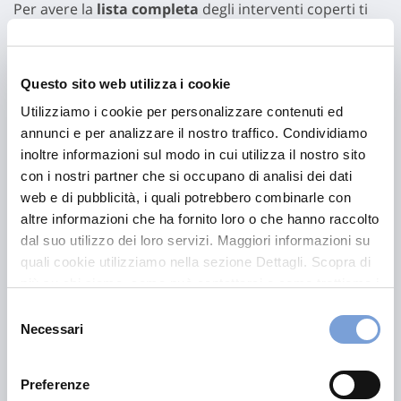
Per avere la
lista completa
degli interventi coperti ti
consigliamo di leggere le condizioni di polizza o di
chiedere al tuo assicuratore di fiducia.
Questo sito web utilizza i cookie
Vuoi sapere quali sono le
tipologie di interventi
Utilizziamo i cookie per personalizzare contenuti ed
coperti
, quali sono i limiti o le coperture massime
annunci e per analizzare il nostro traffico. Condividiamo
inoltre informazioni sul modo in cui utilizza il nostro sito
garantite? Entra in contatto con un nostro consulente
con i nostri partner che si occupano di analisi dei dati
per avere tutte le informazioni.
web e di pubblicità, i quali potrebbero combinarle con
altre informazioni che ha fornito loro o che hanno raccolto
Polizza per grandi
dal suo utilizzo dei loro servizi. Maggiori informazioni su
quali cookie utilizziamo nella sezione Dettagli. Scopra di
interventi chirurgici
più su chi siamo, come può contattarci e come trattiamo i
dati personali nella nostra Informativa sulla privacy che
Selezione
Si tratta di un elemento opzionale che si può scegliere
può trovare nel footer del sito nella sezione "Informativa
Necessari
del
nel momento in cui si sottoscrive l’assicurazione. La
Privacy del sito".
consenso
maggiorazione per grandi interventi chirurgici
è un
beneficio previsto dalla polizza “rimborso spese
Preferenze