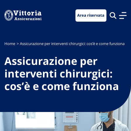
Vai
Vai
Vai
al
al
al
Area riservata
menu
contenuto
footer
di
principale
navigazione
Home
Assicurazione per interventi chirurgici: cos’è e come funziona
Assicurazione per
interventi chirurgici:
cos’è e come funziona