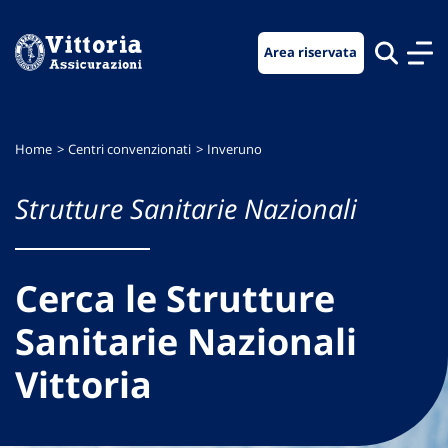
Vai
Vai
Vai
al
al
al
Area riservata
menu
contenuto
footer
di
principale
navigazione
Home
Centri convenzionati
Inveruno
Strutture Sanitarie Nazionali
Cerca le Strutture
Sanitarie Nazionali
Vittoria