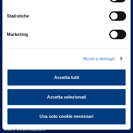
Statistiche
Marketing
Vittoria Assicurazioni S.p.A.
Via Ignazio Gardella, 2
Mostra dettagli
20149 Milano
Part. IVA 01329510158
Accetta tutti
FAQ
Accetta selezionati
Governance
Investor Relations
Usa solo cookie necessari
Altre informazioni