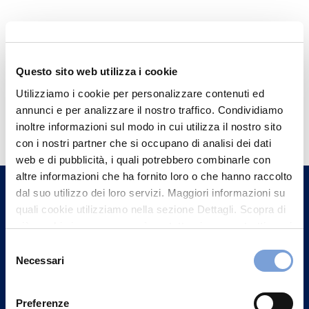
Questo sito web utilizza i cookie
Utilizziamo i cookie per personalizzare contenuti ed
Hai bisogno di
annunci e per analizzare il nostro traffico. Condividiamo
inoltre informazioni sul modo in cui utilizza il nostro sito
informazioni?
con i nostri partner che si occupano di analisi dei dati
Trova l'Agenzia più vicina a te e parla con
web e di pubblicità, i quali potrebbero combinarle con
un nostro Agente.
altre informazioni che ha fornito loro o che hanno raccolto
dal suo utilizzo dei loro servizi. Maggiori informazioni su
quali cookie utilizziamo nella sezione Dettagli. Scopra di
Contattaci
più su chi siamo, come può contattarci e come trattiamo i
dati personali nella nostra Informativa sulla privacy che
Selezione
può trovare nel footer del sito nella sezione "Informativa
Necessari
del
Privacy del sito".
consenso
Preferenze