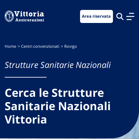
Vai
Vai
Vai
al
al
al
Area riservata
menu
contenuto
footer
di
principale
navigazione
Home
Centri convenzionati
Rovigo
Strutture Sanitarie Nazionali
Cerca le Strutture
Sanitarie Nazionali
Vittoria