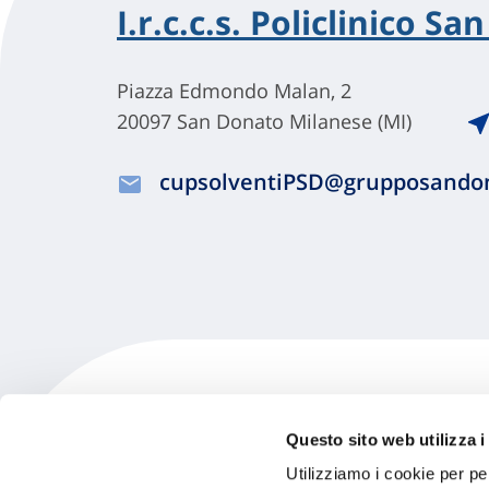
I.r.c.c.s. Policlinico S
Piazza Edmondo Malan, 2
20097 San Donato Milanese (MI)
cupsolventiPSD@grupposandon
Questo sito web utilizza i
Smart Dental Clinic - P
Utilizziamo i cookie per pe