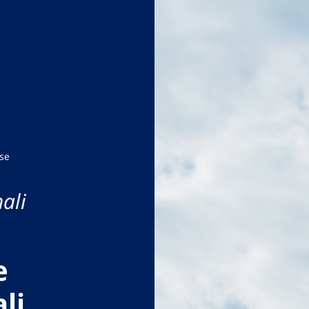
se
ali
e
li