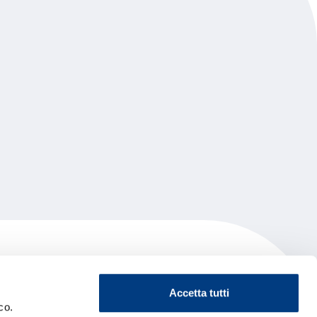
Accetta tutti
co.