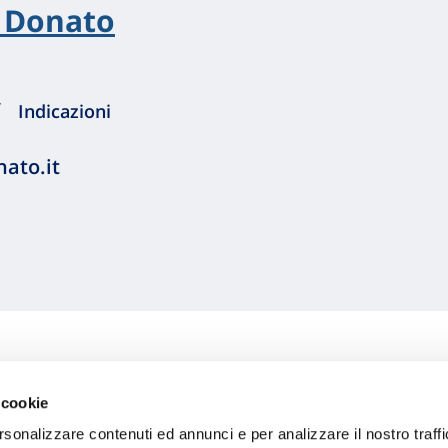
an Donato
Indicazioni
ato.it
 cookie
oliclinico San Donato
rsonalizzare contenuti ed annunci e per analizzare il nostro traffi