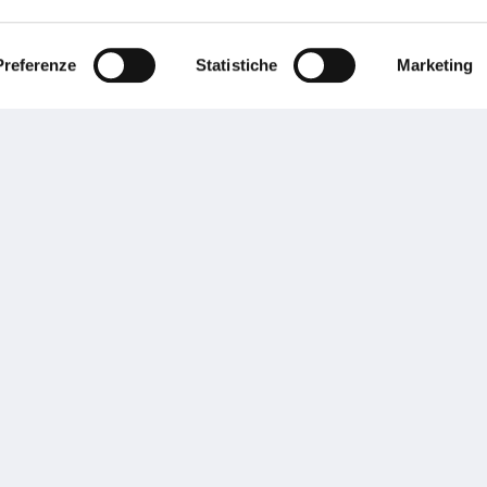
ente.
Preferenze
Statistiche
Marketing
Performances
rnance
Press
tor Relations
Preventivatore online
 informazioni
Attestato di rischio
ibilità
Assistenza clienti