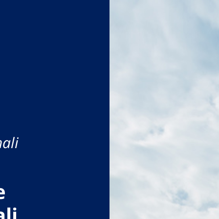
ali
e
li