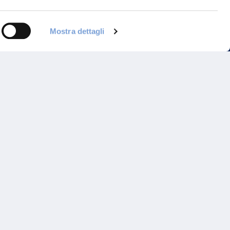
Mostra dettagli
Programma di Fidelizzazione
Reclami
Inadempimenti AAS
Parità di trattamento
Prodotti Partner e Specialisti