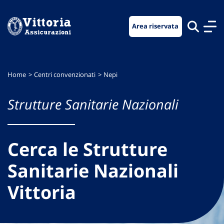
Vai
Vai
Vai
al
al
al
Area riservata
menu
contenuto
footer
di
principale
navigazione
Home
Centri convenzionati
Nepi
Strutture Sanitarie Nazionali
Cerca le Strutture
Sanitarie Nazionali
Vittoria