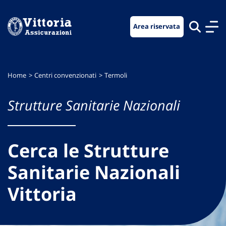
Vai
Vai
Vai
al
al
al
Area riservata
menu
contenuto
footer
di
principale
navigazione
Home
Centri convenzionati
Termoli
Strutture Sanitarie Nazionali
Cerca le Strutture
Sanitarie Nazionali
Vittoria