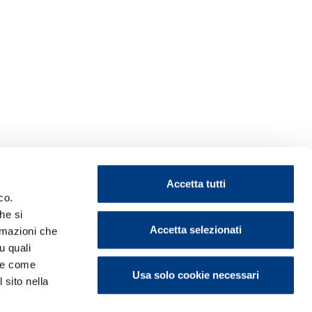
Accetta tutti
co.
he si
Accetta selezionati
ormazioni che
u quali
i e come
Usa solo cookie necessari
 sito nella
ontattaci