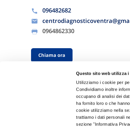
096482682
centrodiagnosticoventra@gma
0964862330
Chiama ora
Questo sito web utilizza i
Utilizziamo i cookie per pe
Condividiamo inoltre informa
occupano di analisi dei dat
ha fornito loro o che hanno
cookie utilizziamo nella s
Hai bi
trattiamo i dati personali n
sezione "Informativa Privac
Trova l'A