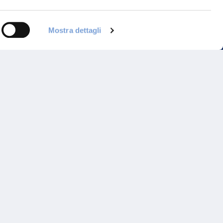
Mostra dettagli
Programma di Fidelizzazione
Reclami
Inadempimenti AAS
Parità di trattamento
Prodotti Partner e Specialisti