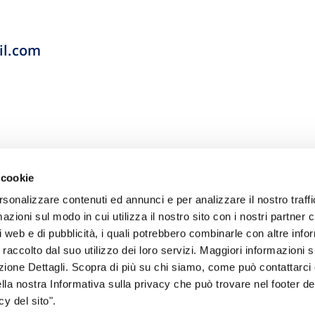
il.com
 cookie
rsonalizzare contenuti ed annunci e per analizzare il nostro traffi
zioni sul modo in cui utilizza il nostro sito con i nostri partner c
i web e di pubblicità, i quali potrebbero combinarle con altre inf
 raccolto dal suo utilizzo dei loro servizi. Maggiori informazioni s
ezione Dettagli. Scopra di più su chi siamo, come può contattarc
sogno di informazioni?
ella nostra Informativa sulla privacy che può trovare nel footer del
y del sito".
genzia più vicina a te e parla con un
C