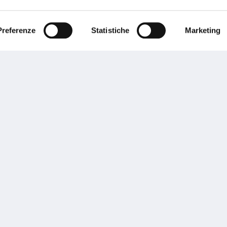
ente.
Preferenze
Statistiche
Marketing
Performances
rnance
Press
tor Relations
Preventivatore online
 informazioni
Attestato di rischio
ibilità
Assistenza clienti