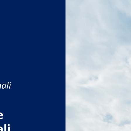
ali
e
li