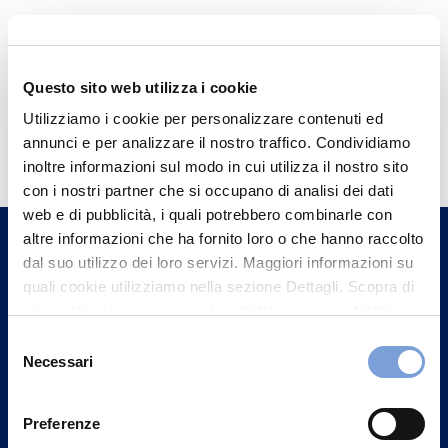
Questo sito web utilizza i cookie
Utilizziamo i cookie per personalizzare contenuti ed
Hai bisogno di
annunci e per analizzare il nostro traffico. Condividiamo
informazioni?
inoltre informazioni sul modo in cui utilizza il nostro sito
con i nostri partner che si occupano di analisi dei dati
Trova l'Agenzia più vicina a te e parla con
web e di pubblicità, i quali potrebbero combinarle con
un nostro Agente.
altre informazioni che ha fornito loro o che hanno raccolto
dal suo utilizzo dei loro servizi. Maggiori informazioni su
Contattaci
quali cookie utilizziamo nella sezione Dettagli. Scopra di
più su chi siamo, come può contattarci e come trattiamo i
dati personali nella nostra Informativa sulla privacy che
Selezione
può trovare nel footer del sito nella sezione "Informativa
Necessari
del
Privacy del sito".
consenso
Preferenze