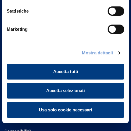
Statistiche
Marketing
Vittoria Assicurazioni S.p.A.
Via Ignazio Gardella, 2
Mostra dettagli
20149 Milano
Part. IVA 01329510158
Accetta tutti
FAQ
Governance
Accetta selezionati
Investor Relations
Usa solo cookie necessari
Altre informazioni