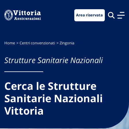
Vai
Vai
Vai
al
al
al
Area riservata
menu
contenuto
footer
di
principale
navigazione
Home
Centri convenzionati
Zingonia
Strutture Sanitarie Nazionali
Cerca le Strutture
Sanitarie Nazionali
Vittoria