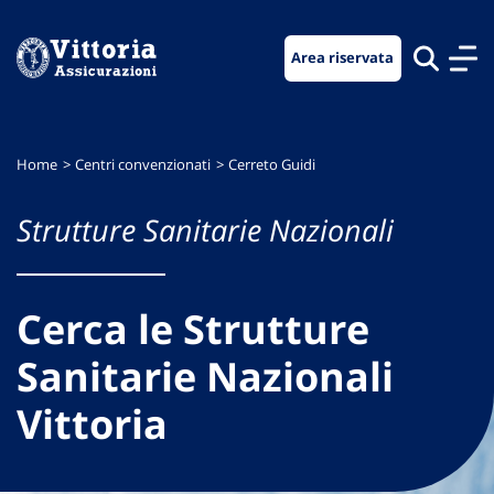
Vai
Vai
Vai
al
al
al
Area riservata
menu
contenuto
footer
di
principale
navigazione
Home
Centri convenzionati
Cerreto Guidi
Strutture Sanitarie Nazionali
Cerca le Strutture
Sanitarie Nazionali
Vittoria