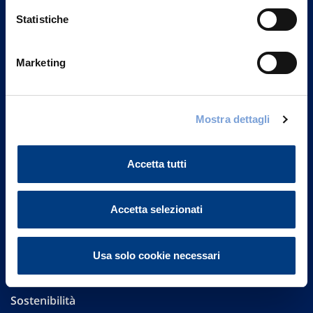
Statistiche
Marketing
Vittoria Assicurazioni S.p.A.
Via Ignazio Gardella, 2
20149 Milano
Mostra dettagli
Part. IVA 01329510158
Accetta tutti
FAQ
Governance
Accetta selezionati
Investor Relations
Usa solo cookie necessari
Altre informazioni
Sostenibilità