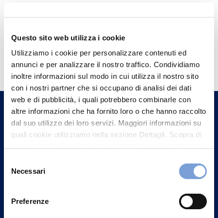
Questo sito web utilizza i cookie
Hai bisogno di
Utilizziamo i cookie per personalizzare contenuti ed
annunci e per analizzare il nostro traffico. Condividiamo
informazioni?
inoltre informazioni sul modo in cui utilizza il nostro sito
Trova l'Agenzia più vicina a te e parla con
con i nostri partner che si occupano di analisi dei dati
un nostro Agente.
web e di pubblicità, i quali potrebbero combinarle con
altre informazioni che ha fornito loro o che hanno raccolto
dal suo utilizzo dei loro servizi. Maggiori informazioni su
Contattaci
quali cookie utilizziamo nella sezione Dettagli. Scopra di
più su chi siamo, come può contattarci e come trattiamo i
dati personali nella nostra Informativa sulla privacy che
Selezione
può trovare nel footer del sito nella sezione "Informativa
Necessari
del
Privacy del sito".
consenso
Preferenze