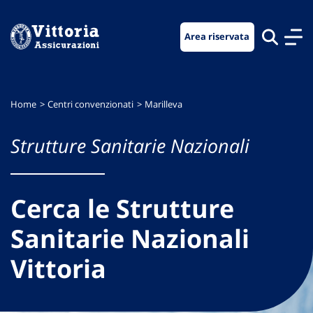
Vai
Vai
Vai
al
al
al
Area riservata
menu
contenuto
footer
di
principale
navigazione
Home
Centri convenzionati
Marilleva
Strutture Sanitarie Nazionali
Cerca le Strutture
Sanitarie Nazionali
Vittoria