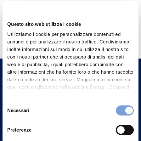
Questo sito web utilizza i cookie
Hai bisogno di
Utilizziamo i cookie per personalizzare contenuti ed
annunci e per analizzare il nostro traffico. Condividiamo
informazioni?
inoltre informazioni sul modo in cui utilizza il nostro sito
Trova l'Agenzia più vicina a te e parla con
con i nostri partner che si occupano di analisi dei dati
un nostro Agente.
web e di pubblicità, i quali potrebbero combinarle con
altre informazioni che ha fornito loro o che hanno raccolto
dal suo utilizzo dei loro servizi. Maggiori informazioni su
Contattaci
quali cookie utilizziamo nella sezione Dettagli. Scopra di
più su chi siamo, come può contattarci e come trattiamo i
dati personali nella nostra Informativa sulla privacy che
Selezione
può trovare nel footer del sito nella sezione "Informativa
Necessari
del
Privacy del sito".
consenso
Preferenze