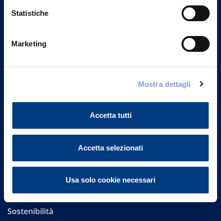
Statistiche
Marketing
Vittoria Assicurazioni S.p.A.
Via Ignazio Gardella, 2
20149 Milano
Mostra dettagli
Part. IVA 01329510158
Accetta tutti
FAQ
Governance
Accetta selezionati
Investor Relations
Usa solo cookie necessari
Altre informazioni
Sostenibilità