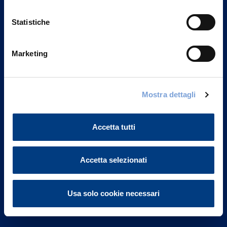
Statistiche
Marketing
Vittoria Assicurazioni S.p.A.
Via Ignazio Gardella, 2
Mostra dettagli
20149 Milano
Part. IVA 01329510158
Accetta tutti
FAQ
Accetta selezionati
Governance
Investor Relations
Usa solo cookie necessari
Altre informazioni