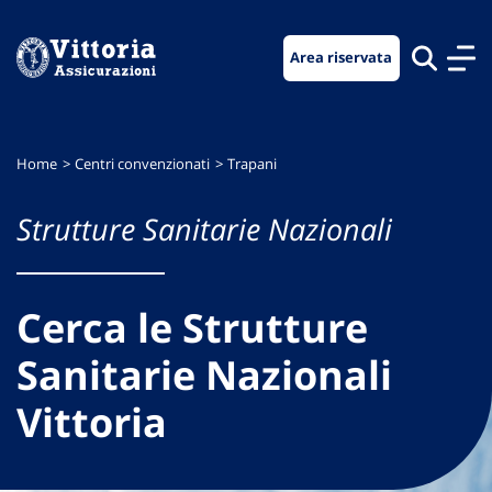
Vai
Vai
Vai
al
al
al
Area riservata
menu
contenuto
footer
di
principale
navigazione
Home
Centri convenzionati
Trapani
Strutture Sanitarie Nazionali
Cerca le Strutture
Sanitarie Nazionali
Vittoria