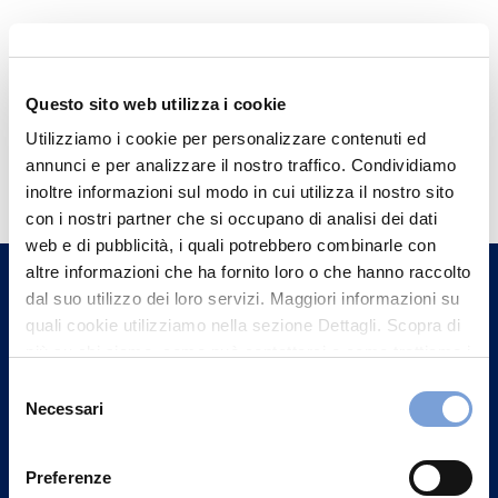
Questo sito web utilizza i cookie
Utilizziamo i cookie per personalizzare contenuti ed
Hai bisogno di
annunci e per analizzare il nostro traffico. Condividiamo
informazioni?
inoltre informazioni sul modo in cui utilizza il nostro sito
con i nostri partner che si occupano di analisi dei dati
Trova l'Agenzia più vicina a te e parla con
web e di pubblicità, i quali potrebbero combinarle con
un nostro Agente.
altre informazioni che ha fornito loro o che hanno raccolto
dal suo utilizzo dei loro servizi. Maggiori informazioni su
Contattaci
quali cookie utilizziamo nella sezione Dettagli. Scopra di
più su chi siamo, come può contattarci e come trattiamo i
dati personali nella nostra Informativa sulla privacy che
Selezione
può trovare nel footer del sito nella sezione "Informativa
Necessari
del
Privacy del sito".
consenso
Preferenze