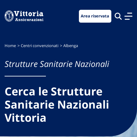
Vai
Vai
Vai
al
al
al
Area riservata
menu
contenuto
footer
di
principale
navigazione
Home
Centri convenzionati
Albenga
Strutture Sanitarie Nazionali
Cerca le Strutture
Sanitarie Nazionali
Vittoria