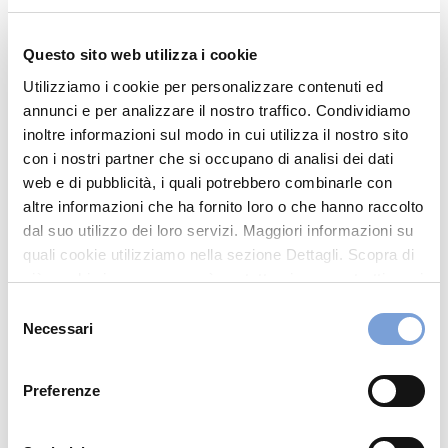
Via Cavour 10 (c/o Liguria Radiologia)
17031 Albenga (SV)
Questo sito web utilizza i cookie
Indicazioni
Utilizziamo i cookie per personalizzare contenuti ed
annunci e per analizzare il nostro traffico. Condividiamo
0107407083
inoltre informazioni sul modo in cui utilizza il nostro sito
con i nostri partner che si occupano di analisi dei dati
backoffice.liguria@synlab.it
web e di pubblicità, i quali potrebbero combinarle con
Visita il sito
altre informazioni che ha fornito loro o che hanno raccolto
dal suo utilizzo dei loro servizi. Maggiori informazioni su
quali cookie utilizziamo nella sezione Dettagli. Scopra di
Chiama ora
più su chi siamo, come può contattarci e come trattiamo i
dati personali nella nostra Informativa sulla privacy che
Selezione
può trovare nel footer del sito nella sezione "Informativa
Necessari
del
Privacy del sito".
consenso
Preferenze