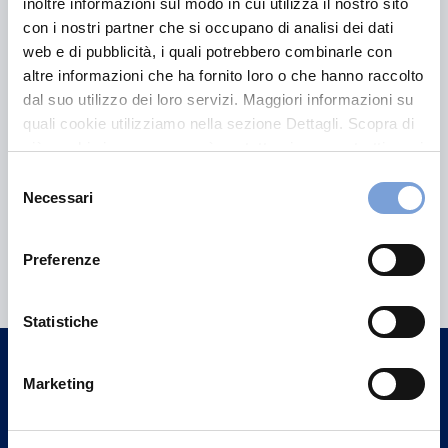
inoltre informazioni sul modo in cui utilizza il nostro sito
Chiama ora
con i nostri partner che si occupano di analisi dei dati
web e di pubblicità, i quali potrebbero combinarle con
altre informazioni che ha fornito loro o che hanno raccolto
dal suo utilizzo dei loro servizi. Maggiori informazioni su
quali cookie utilizziamo nella sezione Dettagli. Scopra di
più su chi siamo, come può contattarci e come trattiamo i
dati personali nella nostra Informativa sulla privacy che
Selezione
può trovare nel footer del sito nella sezione "Informativa
Necessari
del
Privacy del sito".
consenso
Hai bisogno di
Preferenze
informazioni?
Trova l'Agenzia più vicina a te e parla con
Statistiche
un nostro Agente.
Marketing
Contattaci