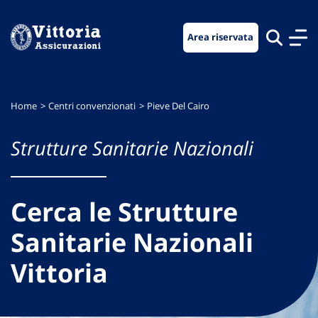
Vai
Vai
Vai
al
al
al
Area riservata
menu
contenuto
footer
di
principale
navigazione
Home
Centri convenzionati
Pieve Del Cairo
Strutture Sanitarie Nazionali
Cerca le Strutture
Sanitarie Nazionali
Vittoria